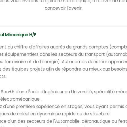
Nous vous invitons à rejoindre notre équipe, à relever de n
concevoir l'avenir.
cul Mécanique H/F
nt du chiffre d'affaires auprès de grands comptes (compt
et équipementiers dans les secteurs du transport (automobi
u ferroviaire et de l'énergie). Autonomes dans leur approc
z des équipes projets afin de répondre au mieux aux besoin
cts.
Bac+5 d'une École d'Ingénieur ou Université, spécialité méc
 électromécanique .
z d'une première expérience en stages, vous ayant permis
ques de calcul en dynamique rapide ou de structure.
nce d'un des secteurs de l'Automobile, aéronautique ou ferro