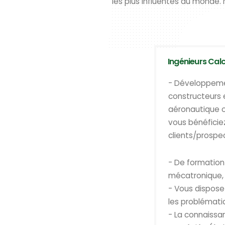
les plus influentes au monde. 
Ingénieurs Cal
- Développeme
constructeurs 
aéronautique o
vous bénéficie
clients/prospe
- De formation 
mécatronique,
- Vous dispose
les problémati
- La connaissa