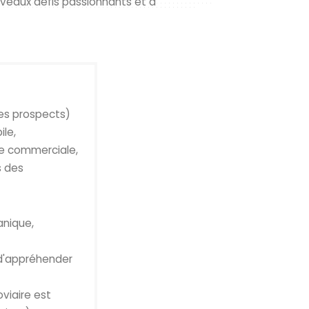
ouveaux défis passionnants et à
es prospects)
le,
he commerciale,
s des
anique,
 d'appréhender
viaire est