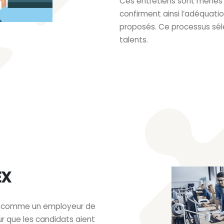
Ces entretiens sont menés 
confirment ainsi l’adéquati
proposés. Ce processus séle
talents.
EX
nnu comme un employeur de
r que les candidats aient