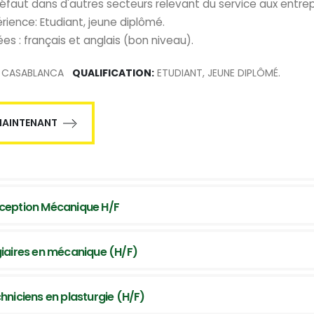
éfaut dans d'autres secteurs relevant du service aux entrep
rience: Etudiant, jeune diplômé.
es : français et anglais (bon niveau).
CASABLANCA
QUALIFICATION:
ETUDIANT, JEUNE DIPLÔMÉ.
MAINTENANT
ception Mécanique H/F
giaires en mécanique (H/F)
hniciens en plasturgie (H/F)