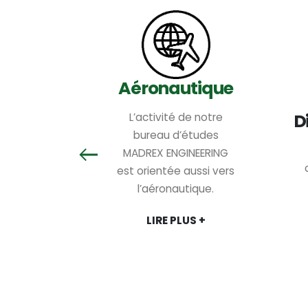
ie
Aéronautique
D
ering est
L’activité de notre
ncentré sur
bureau d’études
ion numérique
MADREX ENGINEERING
que,
est orientée aussi vers
ique et
l’aéronautique.
ue.
LIRE PLUS +
S +