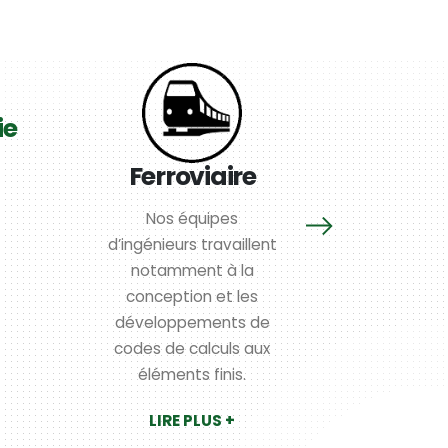
ie
É
Ferroviaire
MADREX e
exclusivem
Nos équipes
l’activité s
d’ingénieurs travaillent
en 
notamment à la
thermo
conception et les
th
développements de
LI
codes de calculs aux
éléments finis.
LIRE PLUS +