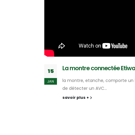
La montre connectée Etiwat
15
la montre, etanche, comporte un b
JAN
de détecter un AVC...
savoir plus +