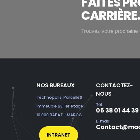
FAITES P
CARRIÈRE
Trouvez votre prochaine 
NOS BUREAUX
CONTACTEZ-
NOUS
Technopolis, Parcelle6
Tél:
Immeuble B3, 1er étage
05 38 01 44 39
10 000 RABAT - MAROC
E-mail:
Contact@mad
INTRANET