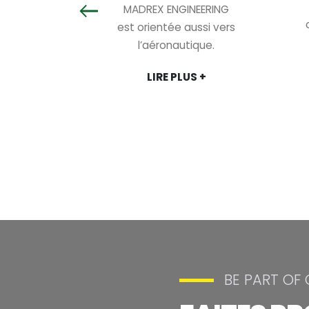
ion numérique
MADREX ENGINEERING
que,
est orientée aussi vers
ique et
l’aéronautique.
ue.
LIRE PLUS +
S +
BE PART OF