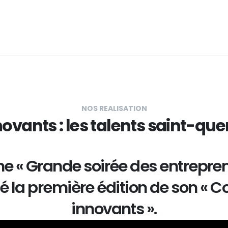
NOS REALISATION
novants : les talents saint-qu
me « Grande soirée des entrepre
é la première édition de son « C
innovants ».