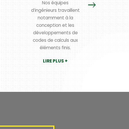
Nos équipes
l’activité s
d’ingénieurs travaillent
en 
notamment à la
thermo
conception et les
th
développements de
LI
codes de calculs aux
éléments finis.
LIRE PLUS +