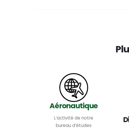
Plu
ie
Aéronautique
D
ering est
L’activité de notre
ncentré sur
bureau d’études